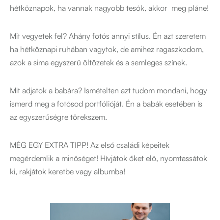
hétköznapok, ha vannak nagyobb tesók, akkor meg pláne!
Mit vegyetek fel? Ahány fotós annyi stílus. Én azt szeretem
ha hétköznapi ruhában vagytok, de amihez ragaszkodom,
azok a sima egyszerű öltözetek és a semleges színek.
Mit adjatok a babára? Ismételten azt tudom mondani, hogy
ismerd meg a fotósod portfólióját. Én a babák esetében is
az egyszerűségre törekszem.
MÉG EGY EXTRA TIPP! Az első családi képeitek
megérdemlik a minőséget! Hívjátok őket elő, nyomtassátok
ki, rakjátok keretbe vagy albumba!