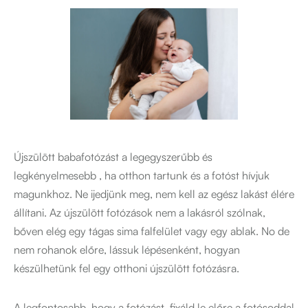
Újszülött babafotózást a legegyszerűbb és
legkényelmesebb , ha otthon tartunk és a fotóst hívjuk
magunkhoz. Ne ijedjünk meg, nem kell az egész lakást élére
állítani. Az újszülött fotózások nem a lakásról szólnak,
bőven elég egy tágas sima falfelület vagy egy ablak. No de
nem rohanok előre, lássuk lépésenként, hogyan
készülhetünk fel egy otthoni újszülött fotózásra.
A legfontosabb, hogy a fotózást fixáld le előre a fotósoddal