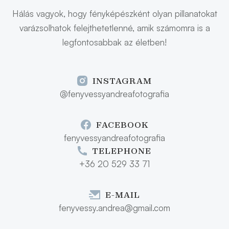
Hálás vagyok, hogy fényképészként olyan pillanatokat
varázsolhatok felejthetetlenné, amik számomra is a
legfontosabbak az életben!
INSTAGRAM
@fenyvessyandreafotografia
FACEBOOK
fenyvessyandreafotografia
TELEPHONE
+36 20 529 33 71
E-MAIL
fenyvessy.andrea@gmail.com