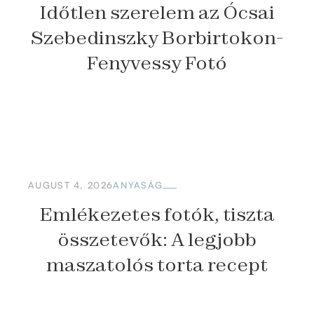
Időtlen szerelem az Ócsai
Szebedinszky Borbirtokon-
Fenyvessy Fotó
AUGUST 4, 2026
ANYASÁG
Emlékezetes fotók, tiszta
összetevők: A legjobb
maszatolós torta recept