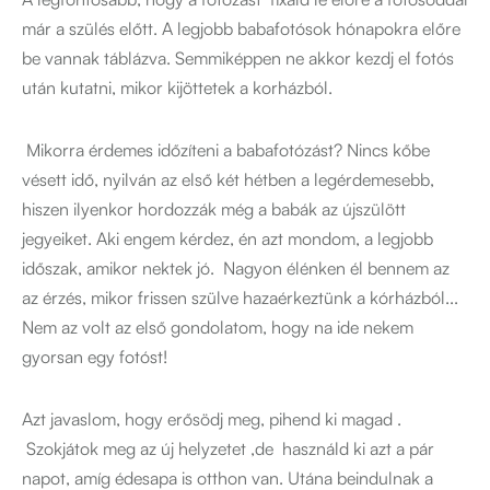
már a szülés előtt. A legjobb babafotósok hónapokra előre
be vannak táblázva. Semmiképpen ne akkor kezdj el fotós
után kutatni, mikor kijöttetek a korházból.
Mikorra érdemes időzíteni a babafotózást? Nincs kőbe
vésett idő, nyilván az első két hétben a legérdemesebb,
hiszen ilyenkor hordozzák még a babák az újszülött
jegyeiket. Aki engem kérdez, én azt mondom, a legjobb
időszak, amikor nektek jó. Nagyon élénken él bennem az
az érzés, mikor frissen szülve hazaérkeztünk a kórházból...
Nem az volt az első gondolatom, hogy na ide nekem
gyorsan egy fotóst!
Azt javaslom, hogy erősödj meg, pihend ki magad .
Szokjátok meg az új helyzetet ,de használd ki azt a pár
napot, amíg édesapa is otthon van. Utána beindulnak a