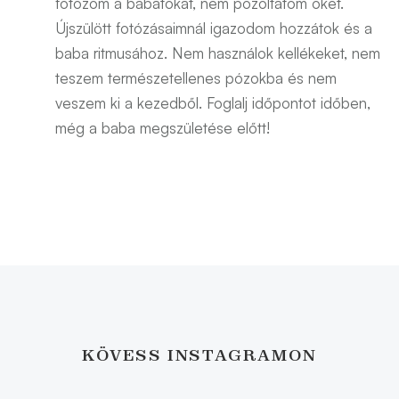
fotózom a babátokat, nem pózoltatom őket.
Újszülött fotózásaimnál igazodom hozzátok és a
baba ritmusához. Nem használok kellékeket, nem
teszem természetellenes pózokba és nem
veszem ki a kezedből. ​Foglalj időpontot időben,
még a baba megszületése előtt!
KÖVESS INSTAGRAMON