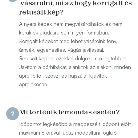
vásárolni, mi az hogy korrigált és
retusált kép?
A nyers képek nem megvásárolhatók és nem
kerülnek átadásra semmilyen formában.
Korrigált képeket meg lehet vásárolni: fény,
árnyék, egyenesítés, vágás javítással.
Retusált képek: ezekkel dolgozom a legtöbbet.
Javítom a bőrhibákat, slankítok az alakon, minden
apró foltot, szöszt és hajszálat kijavítok
aprólékosan.
Mi történik lemondás esetén?
Időpontot legkésőbb a megbeszélt időpont előtt
maximum 8 órával tudsz módosítani foglaló