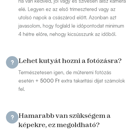
ha van kedved, jól vagy és szívesen állsz kamera
elé. Legyen ez az első trimesztered vagy az
utolsó napok a császárod előtt. Azonban azt
javasolom, hogy foglald le időpontodat minimum
4 hétre előre, nehogy kicsússzunk az időből.
Lehet kutyát hozni a fotózásra?
​Természetesen igen, de műteremi fotózás
esetén +
5000 Ft
extra takarítási díjat számolok
fel.
Hamarabb van szükségem a
képekre, ez megoldható?