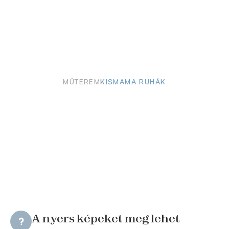
MŰTEREM
KISMAMA RUHÁK
A nyers képeket meg lehet