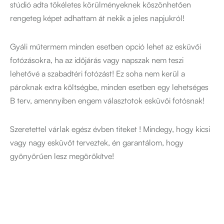
stúdió adta tökéletes körülményeknek köszönhetően
rengeteg képet adhattam át nekik a jeles napjukról!
Gyáli műtermem minden esetben opció lehet az esküvői
fotózásokra, ha az időjárás vagy napszak nem teszi
lehetővé a szabadtéri fotózást! Ez soha nem kerül a
pároknak extra költségbe, minden esetben egy lehetséges
B terv, amennyiben engem választotok esküvői fotósnak!
Szeretettel várlak egész évben titeket ! Mindegy, hogy kicsi
vagy nagy esküvőt terveztek, én garantálom, hogy
gyönyörűen lesz megörökítve!