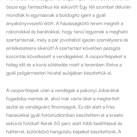
össze egy fantasztikus kis esküvőt! Egy téli szombat délután
mondták ki egymásnak a boldogító igent a gyáli
anyakönyvvezető előtt. A házasságkötő terem megtelt a
rokonokkal és barátokkal, hogy tanúi legyenek a megható
szertartásnak, mely a pár jóvoltából igazán személyesre és
emlékezetesre sikerült! A szertartást követően pezsgős
koccintás következett a vendégekkel. A csoportképeket a
hideg idő és a korai sötétedés miatt a teremben illetve a
gyáli polgármesteri hivatal aulájában készítettük el.
A csoportképek után a vendégek a pakonyi Jóbarátok
fogadóba mentek át, ahol már várta őket a megterített
asztal és vendégváró finomságok. Ez idő alatt a friss
házasokkal gyáli fotóstúdiómban készítettem el a kreatív
esküvői fotókat! Kerek 60 perc alatt több beállítással és
háttérrel, különböző hangúlatú képeket készítettünk. A