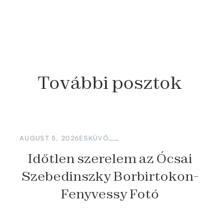
További
posztok
AUGUST 5, 2026
ESKÜVŐ
Időtlen szerelem az Ócsai
Szebedinszky Borbirtokon-
Fenyvessy Fotó