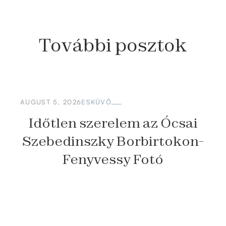
További
posztok
AUGUST 5, 2026
ESKÜVŐ
Időtlen szerelem az Ócsai
Szebedinszky Borbirtokon-
Fenyvessy Fotó