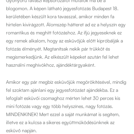
Gyönyörű tavaszi képsorozatot mutatok ma be a
blogomon. A képen látható jegyesfotózás Budapest 18.
kerületében készült kora tavasszal, amikor minden fa
hirtelen kivirágzott. Álomszép hátteret ad ez a helyszín egy
romantikus és meghitt fotózáshoz. Az ifjú jegyeseknek ez
egy remek alkalom, hogy az esküvőjük előtt kipróbálják a
fotózás élményét. Megtanítsak nekik pár trükköt és
megismerkedjünk. Az elkészült képeket azután fel lehet
használni meghívókhoz, ajándéktárgyaként.
Amikor egy pár megbíz esküvőjük megörökítésével, mindig
fel szoktam ajánlani egy jegyesfotózást ajándékba. Ez a
lefoglalt esküvői csomaghoz mérten lehet 30 perces kis
mini fotózás vagy egy több helyszínes, nagy fotózás.
MINDENKINEK! Mert ezzel a saját munkámat is segítem,
illetve ez a kulcsa a sikeres együttműködésünknek az
esküvő napján.