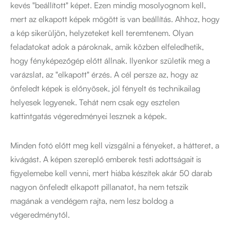
kevés "beállított" képet. Ezen mindig mosolyognom kell,
mert az elkapott képek mögött is van beállítás. Ahhoz, hogy
a kép sikerüljön, helyzeteket kell teremtenem. Olyan
feladatokat adok a pároknak, amik közben elfeledhetik,
hogy fényképezőgép előtt állnak. Ilyenkor születik meg a
varázslat, az "elkapott" érzés. A cél persze az, hogy az
önfeledt képek is előnyösek, jól fényelt és technikailag
helyesek legyenek. Tehát nem csak egy esztelen
kattintgatás végeredményei lesznek a képek.
Minden fotó előtt meg kell vizsgálni a fényeket, a hátteret, a
kivágást. A képen szereplő emberek testi adottságait is
figyelemebe kell venni, mert hiába készítek akár 50 darab
nagyon önfeledt elkapott pillanatot, ha nem tetszik
magának a vendégem rajta, nem lesz boldog a
végeredménytől.