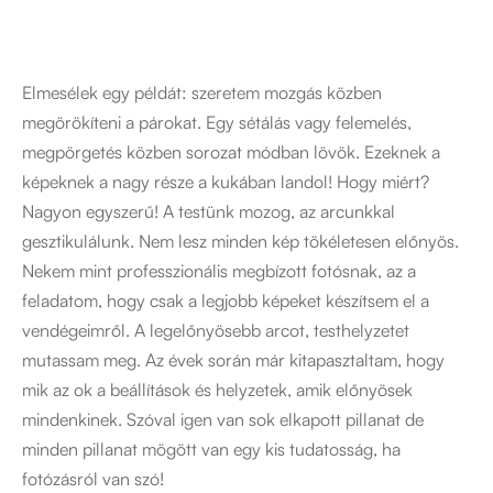
Elmesélek egy példát: szeretem mozgás közben
megörökíteni a párokat. Egy sétálás vagy felemelés,
megpörgetés közben sorozat módban lövök. Ezeknek a
képeknek a nagy része a kukában landol! Hogy miért?
Nagyon egyszerű! A testünk mozog, az arcunkkal
gesztikulálunk. Nem lesz minden kép tökéletesen előnyös.
Nekem mint professzionális megbízott fotósnak, az a
feladatom, hogy csak a legjobb képeket készítsem el a
vendégeimről. A legelőnyösebb arcot, testhelyzetet
mutassam meg. Az évek során már kitapasztaltam, hogy
mik az ok a beállítások és helyzetek, amik előnyösek
mindenkinek. Szóval igen van sok elkapott pillanat de
minden pillanat mögött van egy kis tudatosság, ha
fotózásról van szó!