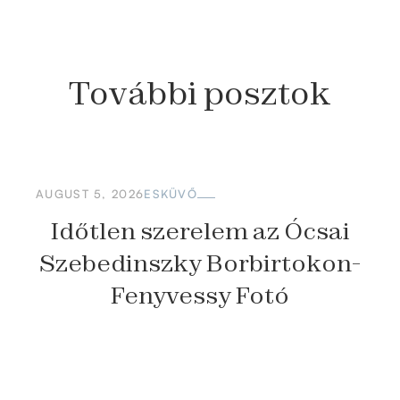
További
posztok
AUGUST 5, 2026
ESKÜVŐ
Időtlen szerelem az Ócsai
Szebedinszky Borbirtokon-
Fenyvessy Fotó