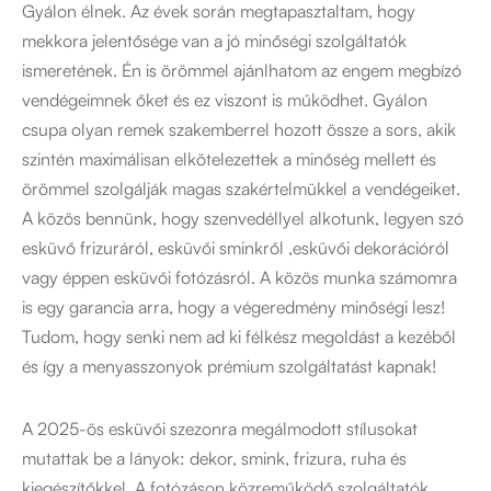
Gyálon élnek. Az évek során megtapasztaltam, hogy
mekkora jelentősége van a jó minőségi szolgáltatók
ismeretének. Én is örömmel ajánlhatom az engem megbízó
vendégeimnek őket és ez viszont is működhet. Gyálon
csupa olyan remek szakemberrel hozott össze a sors, akik
szintén maximálisan elkötelezettek a minőség mellett és
örömmel szolgálják magas szakértelmükkel a vendégeiket.
A közös bennünk, hogy szenvedéllyel alkotunk, legyen szó
esküvő frizuráról, esküvői sminkről ,esküvői dekorációról
vagy éppen esküvői fotózásról. A közös munka számomra
is egy garancia arra, hogy a végeredmény minőségi lesz!
Tudom, hogy senki nem ad ki félkész megoldást a kezéből
és így a menyasszonyok prémium szolgáltatást kapnak!
A 2025-ös esküvői szezonra megálmodott stílusokat
mutattak be a lányok: dekor, smink, frizura, ruha és
kiegészítőkkel. A fotózáson közreműködő szolgáltatók