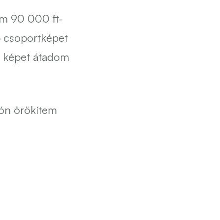
om 90 000 ft-
db csoportképet
es képet átadom
tón örökítem