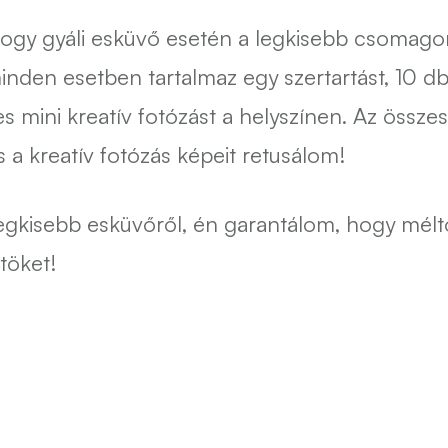
hogy gyáli esküvő esetén a legkisebb csomag
 minden esetben tartalmaz egy szertartást, 10 
es mini kreatív fotózást a helyszínen. Az össz
 a kreatív fotózás képeit retusálom!
egkisebb esküvőről, én garantálom, hogy mél
töket!