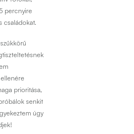
5 percnyire
s családokat.
 szűkkörű
tiszteltetésnek
nem
ellenére
ga prioritása,
próbálok senkit
igyekeztem úgy
djek!