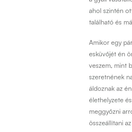
ahol szintén o
található és m
Amikor egy pár
esküvőjét én ö
veszem, mint b
szeretnének na
áldoznak az én
élethelyzete é
meggyőzni arr
összeállítani a