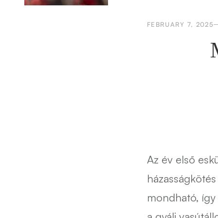
FEBRUARY 7, 2025
Az év első es
házasságkötés 
mondható, így 
a gyáli vasútál