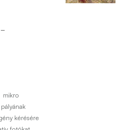
-
ó mikro
 pályának
egény kérésére
tív fotókat,