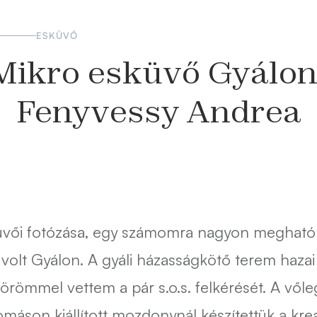
ESKÜVŐ
Mikro esküvő Gyálon
Fenyvessy Andrea
küvői fotózása, egy számomra nagyon meghat
volt Gyálon. A gyáli házasságkötő terem hazai
örömmel vettem a pár s.o.s. felkérését. A vől
lomáson kiállított mozdonynál készítettük a krea