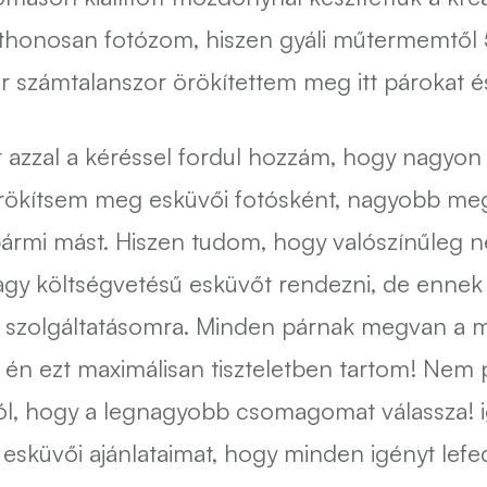
tthonosan fotózom, hiszen gyáli műtermemtől 
ár számtalanszor örökítettem meg itt párokat é
 azzal a kéréssel fordul hozzám, hogy nagyon
rökítsem meg esküvői fotósként, nagyobb meg
ármi mást. Hiszen tudom, hogy valószínűleg 
gy költségvetésű esküvőt rendezni, de ennek 
 szolgáltatásomra. Minden párnak megvan a ma
s én ezt maximálisan tiszteletben tartom! Nem 
ól, hogy a legnagyobb csomagomat válassza! 
z esküvői ajánlataimat, hogy minden igényt lefe