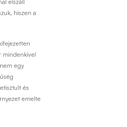
l elszáll
szuk, hiszen a
kifejezetten
r mindenkivel
s nem egy
rűség
tisztult és
rnyezet emelte