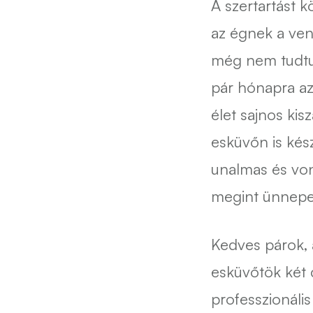
A szertartást 
az égnek a ven
még nem tudtuk
pár hónapra az
élet sajnos kis
esküvőn is kés
unalmas és von
megint ünnepel
Kedves párok, a
esküvőtök két 
professzionális