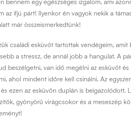
an bennem egy egészséges izgalom, ami azonna
 az ifjú párt! Ilyenkor én vagyok nekik a táma
alatt már összeismerkedtünk!
zűk családi esküvőt tartottak vendégeim, amit 
sebb a stressz, de annál jobb a hangulat. A pá
d beszélgetni, van idő megélni az esküvőt é
, ahol mindent időre kell csinálni. Az egysze
és ezen az esküvőn duplán is beigazolódott. Le
zítők, gyönyörű virágcsokor és a meseszép kö
seményt!