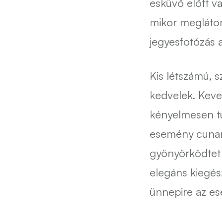
esküvő előtt v
mikor meglátom
jegyesfotózás 
Kis létszámú, s
kedvelek. Keve
kényelmesen tu
esemény cunami
gyönyörködtet 
elegáns kiegés
ünnepire az e