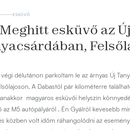
ESKÜVŐ
Meghitt esküvő az Ú
yacsárdában, Felsől
végi délutánon parkoltam le az árnyas Új Tan
lsőlajoson. A Dabastól pár kilométerre találhat
yanakkor magyaros esküvői helyszín könnyed
 az M5 autópályáról . Én Gyálról kevesebb min
és közben volt időm ráhangolódni az esemény