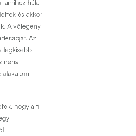
a, amihez hála
ettek és akkor
k. A vőlegény
édesapját. Az
a legkisebb
ás néha
z alakalom
tek, hogy a ti
egy
l!