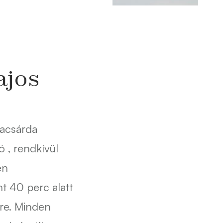
j
ajos
yacsárda
ó , rendkívül
én
t 40 perc alatt
re. Minden