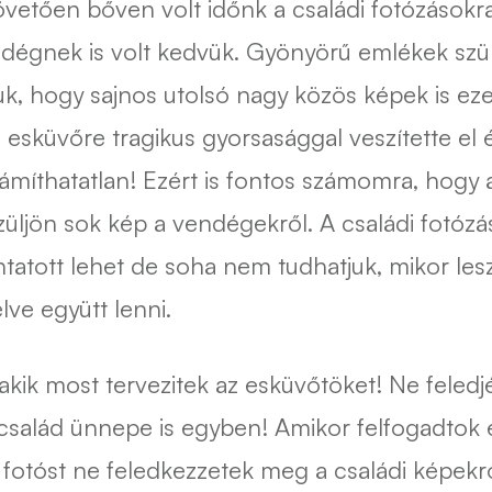
követően bőven volt időnk a családi fotózásokr
dégnek is volt kedvük. Gyönyörű emlékek szül
, hogy sajnos utolsó nagy közös képek is eze
 esküvőre tragikus gyorsasággal veszítette el 
zámíthatatlan! Ezért is fontos számomra, hogy 
züljön sok kép a vendégekről. A családi fotóz
tatott lehet de soha nem tudhatjuk, mikor les
ve együtt lenni.
kik most tervezitek az esküvőtöket! Ne feledjé
család ünnepe is egyben! Amikor felfogadtok 
 fotóst ne feledkezzetek meg a családi képekrő