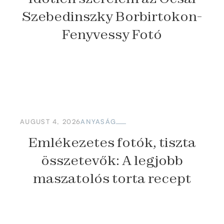
Szebedinszky Borbirtokon-
Fenyvessy Fotó
AUGUST 4, 2026
ANYASÁG
Emlékezetes fotók, tiszta
összetevők: A legjobb
maszatolós torta recept