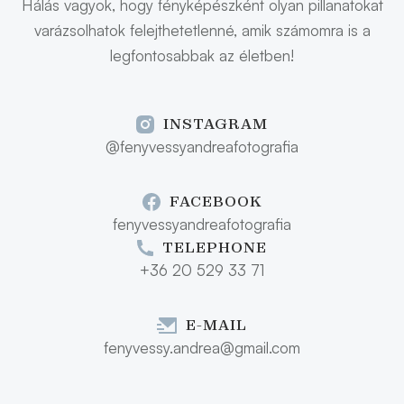
Hálás vagyok, hogy fényképészként olyan pillanatokat
varázsolhatok felejthetetlenné, amik számomra is a
legfontosabbak az életben!
INSTAGRAM
@fenyvessyandreafotografia
FACEBOOK
fenyvessyandreafotografia
TELEPHONE
+36 20 529 33 71
E-MAIL
fenyvessy.andrea@gmail.com