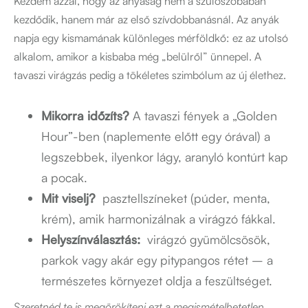
Kezdem azzal, hogy az anyaság nem a szülőszobában
kezdődik, hanem már az első szívdobbanásnál. Az anyák
napja egy kismamának különleges mérföldkő: ez az utolsó
alkalom, amikor a kisbaba még „belülről” ünnepel. A
tavaszi virágzás pedig a tökéletes szimbólum az új élethez.
Mikorra időzíts?
A tavaszi fények a „Golden
Hour”-ben (naplemente előtt egy órával) a
legszebbek, ilyenkor lágy, aranyló kontúrt kap
a pocak.
Mit viselj?
pasztellszíneket (púder, menta,
krém), amik harmonizálnak a virágzó fákkal.
Helyszínválasztás:
virágzó gyümölcsösök,
parkok vagy akár egy pitypangos rétet – a
természetes környezet oldja a feszültséget.
Szeretnéd te is megörökíteni ezt a megismételhetetlen