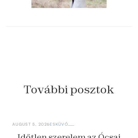
További
posztok
AUGUST 5, 2026
ESKÜVŐ
Időtlen szerelem az Ócsai