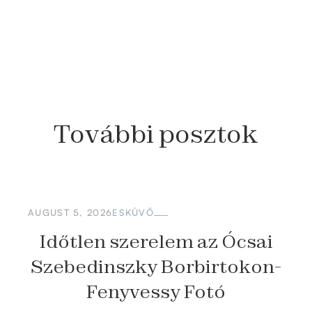
További
posztok
AUGUST 5, 2026
ESKÜVŐ
Időtlen szerelem az Ócsai
Szebedinszky Borbirtokon-
Fenyvessy Fotó