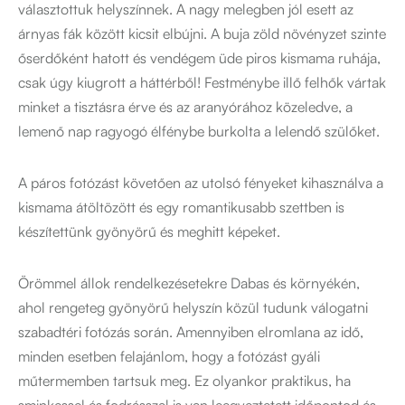
választottuk helyszínnek. A nagy melegben jól esett az
árnyas fák között kicsit elbújni. A buja zöld növényzet szinte
őserdőként hatott és vendégem üde piros kismama ruhája,
csak úgy kiugrott a háttérből! Festménybe illő felhők vártak
minket a tisztásra érve és az aranyórához közeledve, a
lemenő nap ragyogó élfénybe burkolta a lelendő szülőket.
A páros fotózást követően az utolsó fényeket kihasználva a
kismama átöltözött és egy romantikusabb szettben is
készítettünk gyönyörű és meghitt képeket.
Örömmel állok rendelkezésetekre Dabas és környékén,
ahol rengeteg gyönyörű helyszín közül tudunk válogatni
szabadtéri fotózás során. Amennyiben elromlana az idő,
minden esetben felajánlom, hogy a fotózást gyáli
műtermemben tartsuk meg. Ez olyankor praktikus, ha
sminkessel és fodrásszal is van leegyeztetett időpontod és