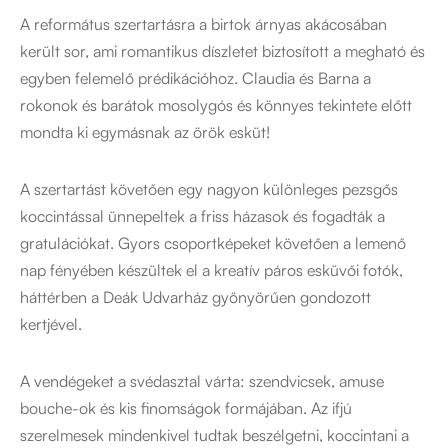
A református szertartásra a birtok árnyas akácosában
került sor, ami romantikus díszletet biztosított a megható és
egyben felemelő prédikációhoz. Claudia és Barna a
rokonok és barátok mosolygós és könnyes tekintete előtt
mondta ki egymásnak az örök esküt!
A szertartást követően egy nagyon különleges pezsgős
koccintással ünnepeltek a friss házasok és fogadták a
gratulációkat. Gyors csoportképeket követően a lemenő
nap fényében készültek el a kreatív páros esküvői fotók,
háttérben a Deák Udvarház gyönyörűen gondozott
kertjével.
A vendégeket a svédasztal várta: szendvicsek, amuse
bouche-ok és kis finomságok formájában. Az ifjú
szerelmesek mindenkivel tudtak beszélgetni, koccintani a