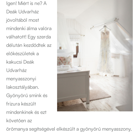
Igen! Miért is ne? A
Deák Udvarház
jóvoltából most
mindenki álma valóra
válhatott! Egy szerda
délután kezdődtek az
előkészületek a
kakucsi Deák
Udvarház
menyasszonyi
lakosztályában.
Gyönyörű smink és
frizura készült
mindenkinek és ezt
követően az
örömanya segítségével elkészült a gyönyörű menyasszony.