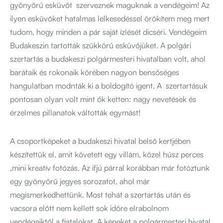
gyönyörű esküvőt szerveznek maguknak a vendégeim! Az
ilyen esküvőket hatalmas lelkesedéssel örökítem meg mert
tudom, hogy minden a pár saját ízlését dicséri. Vendégeim
Budakeszin tartották szűkkörű esküvőjüket. A polgári
szertartás a budakeszi polgármesteri hivatalban volt, ahol
barátaik és rokonaik körében nagyon bensőséges
hangulatban modnták ki a boldogító igent. A szertartásuk
pontosan olyan volt mint ők ketten: nagy nevetések és
érzelmes pillanatok váltották egymást!
A csoportképeket a budakeszi hivatal belső kertjében
készítettük el, amit követett egy villám, közel húsz perces
,mini kreatív fotózás. Az ifjú párral korábban már fotóztunk
egy gyönyörű jegyes sorozatot, ahol már
megismerkedhettünk. Most tehát a szertartás után és
vacsora előtt nem kellett sok időre elrabolnom
vendégeiktől a fiatalokat. A képeket a polgármesteri hivatal