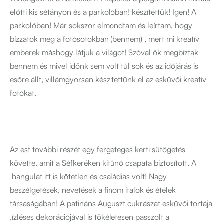
előtti kis sétányon és a parkolóban! készítettük! Igen! A
parkolóban! Már sokszor elmondtam és leírtam, hogy
bízzatok meg a fotósotokban (bennem) , mert mi kreatív
emberek máshogy látjuk a világot! Szóval ők megbíztak
bennem és mivel időnk sem volt túl sok és az időjárás is
esőre állt, villámgyorsan készítettünk el az esküvői kreatív
fotókat.
Az est további részét egy fergeteges kerti sütögetés
követte, amit a Séfkeréken kitűnő csapata biztosított. A
hangulat itt is kötetlen és családias volt! Nagy
beszélgetések, nevetések a finom italok és ételek
társaságában! A patináns Auguszt cukrászat esküvői tortája
,ízléses dekorációjával is tökéletesen passzolt a