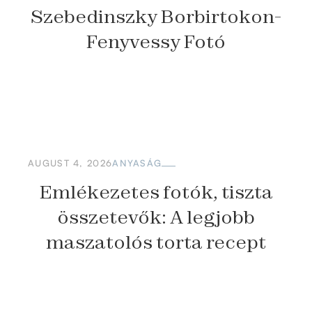
Szebedinszky Borbirtokon-
Fenyvessy Fotó
AUGUST 4, 2026
ANYASÁG
Emlékezetes fotók, tiszta
összetevők: A legjobb
maszatolós torta recept