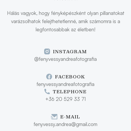
Hálás vagyok, hogy fényképészként olyan pillanatokat
varázsolhatok felejthetetlenné, amik számomra is a
legfontosabbak az életben!
INSTAGRAM
@fenyvessyandreafotografia
FACEBOOK
fenyvessyandreafotografia
TELEPHONE
+36 20 529 33 71
E-MAIL
fenyvessy.andrea@gmail.com