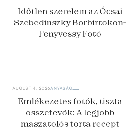
Időtlen szerelem az Ócsai
Szebedinszky Borbirtokon-
Fenyvessy Fotó
AUGUST 4, 2026
ANYASÁG
Emlékezetes fotók, tiszta
összetevők: A legjobb
maszatolós torta recept